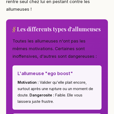
rentre seul chez lui en pestant contre les
allumeuses !
Les differents types d'allumeuses
Toutes les allumeuses n'ont pas les
mêmes motivations. Certaines sont
inoffensives, d'autres sont dangereuses :
L'allumeuse "ego boost"
Motivation :
Valider qu'elle plait encore,
surtout après une rupture ou un moment de
doute.
Dangerosite :
Faible. Elle vous
laissera juste frustre.