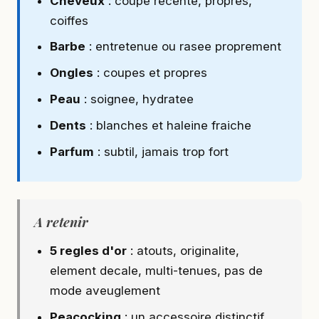
Cheveux
: coupe recente, propres,
coiffes
Barbe
: entretenue ou rasee proprement
Ongles
: coupes et propres
Peau
: soignee, hydratee
Dents
: blanches et haleine fraiche
Parfum
: subtil, jamais trop fort
A retenir
5 regles d'or
: atouts, originalite,
element decale, multi-tenues, pas de
mode aveuglement
Peacocking
: un accessoire distinctif