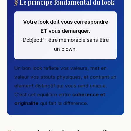
Le principe fondamental du look
Votre look doit vous correspondre
ET vous demarquer.
L'objectif : être memorable sans être
un clown.
Un bon look reflete vos valeurs, met en
valeur vos atouts physiques, et contient un
element distinctif qui vous rend unique.
C'est cet equilibre entre
coherence et
originalite
qui fait la difference.