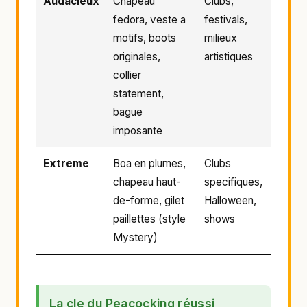
Audacieux
Chapeau
Clubs,
fedora, veste a
festivals,
motifs, boots
milieux
originales,
artistiques
collier
statement,
bague
imposante
Extreme
Boa en plumes,
Clubs
chapeau haut-
specifiques,
de-forme, gilet
Halloween,
paillettes (style
shows
Mystery)
La cle du Peacocking réussi