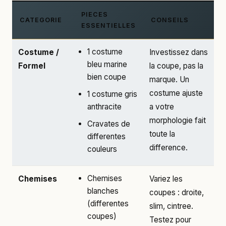
PIECES
CATEGORIE
CONSEILS
ESSENTIELLES
1 costume
Costume /
Investissez dans
bleu marine
Formel
la coupe, pas la
bien coupe
marque. Un
costume ajuste
1 costume gris
anthracite
a votre
morphologie fait
Cravates de
toute la
differentes
difference.
couleurs
Chemises
Chemises
Variez les
blanches
coupes : droite,
(differentes
slim, cintree.
coupes)
Testez pour