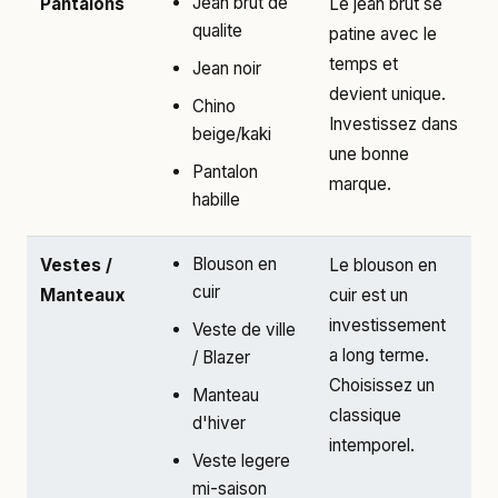
Jean brut de
Pantalons
Le jean brut se
qualite
patine avec le
temps et
Jean noir
devient unique.
Chino
Investissez dans
beige/kaki
une bonne
Pantalon
marque.
habille
Blouson en
Vestes /
Le blouson en
cuir
Manteaux
cuir est un
investissement
Veste de ville
a long terme.
/ Blazer
Choisissez un
Manteau
classique
d'hiver
intemporel.
Veste legere
mi-saison