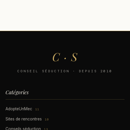
C · S
CONSEIL SÉDUCTION · DEPUIS 2010
Catégories
AdopteUnMec
11
Sites de rencontres
10
Conseils séduction
13