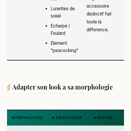
accessoire
Lunettes de
distinctif fait
soleil
toute la
Echarpe /
difference.
Foulard
Element
"peacocking"
Adapter son look a sa morphologie
MORPHOLOGIE
A PRIVILEGIER
A EVITER