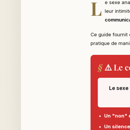
L
e sexe anal
leur intimi
communica
Ce guide fournit 
pratique de man
⚠️ Le 
Le sexe 
Un "non" 
Un silence