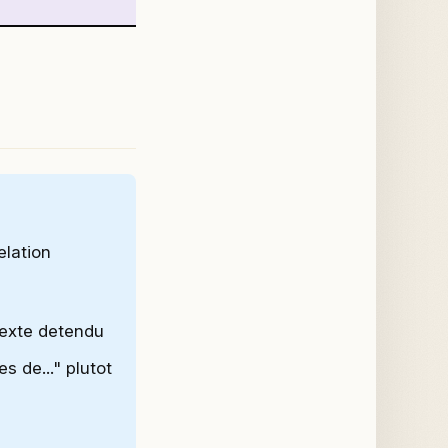
elation
texte detendu
s de..." plutot