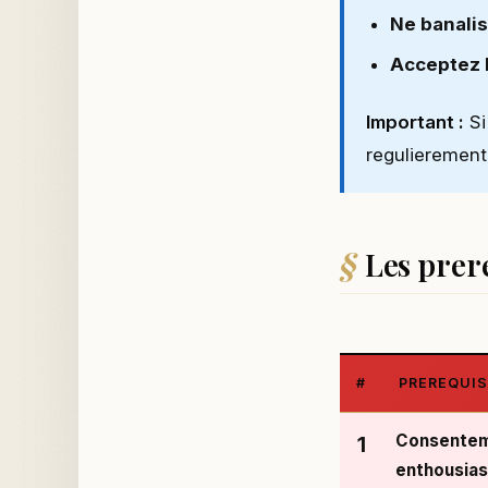
Ne banalis
Acceptez 
Important :
Si
regulierement
Les prer
#
PREREQUIS
Consente
1
enthousias