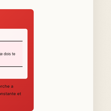
je dois te
erche a
onstante et