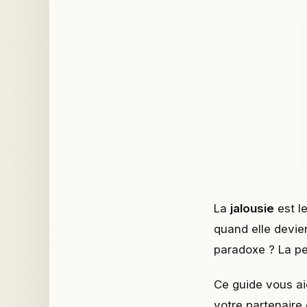
La
jalousie
est l
quand elle devie
paradoxe ? La peu
Ce guide vous a
votre partenaire