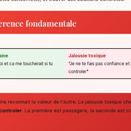
ference fondamentale
aine
Jalousie toxique
toi et ca me toucherait si tu
"Je ne te fais pas confiance et 
controler"
ine reconnait la valeur de l'autre. La jalousie toxique ch
controler
. La première est passagere, la seconde est c
.