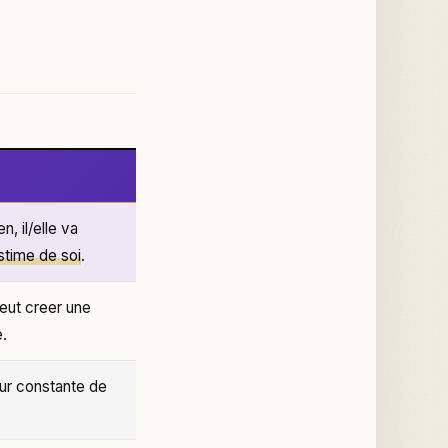
n, il/elle va
estime de soi
.
eut creer une
.
ur constante de