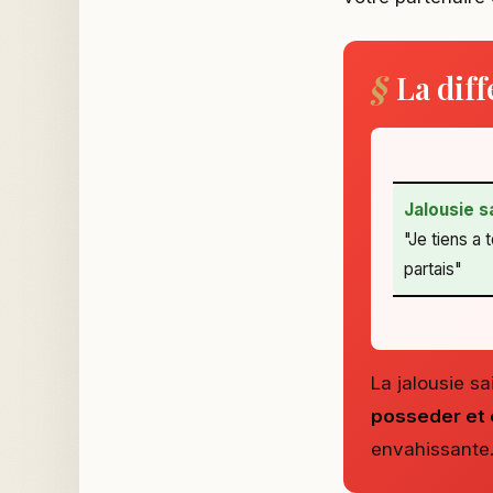
La dif
Jalousie s
"Je tiens a 
partais"
La jalousie sa
posseder et 
envahissante