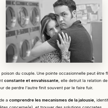
e poison du couple. Une pointe occasionnelle peut être f
nt
constante et envahissante
, elle detruit la relation de
r de perdre l'autre finit souvent par le faire fuir.
ide a
comprendre les mecanismes de la jalousie
, ident
 êtes concerne(e), et trouver des solutions concretes.