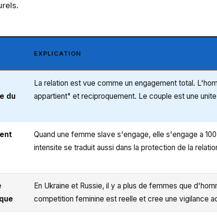
rels.
EXPLICATION
La relation est vue comme un engagement total. L'hom
le du
appartient" et reciproquement. Le couple est une unit
ent
Quand une femme slave s'engage, elle s'engage a 10
intensite se traduit aussi dans la protection de la relatio
e
En Ukraine et Russie, il y a plus de femmes que d'ho
que
competition feminine est reelle et cree une vigilance a