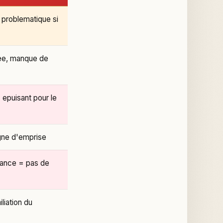
 problematique si
ivee, manque de
 epuisant pour le
igne d'emprise
iance = pas de
liation du