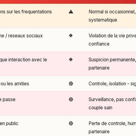
ns sur les frequentations
⚠️
Normal si occasionnel,
systematique
one / reseaux sociaux
🔶
Violation de la vie pr
confiance
que interaction avec le
🔶
Suspicion permanente,
partenaire
 ou les amities
🔴
Controle, isolation - s
e passe
🔴
Surveillance, pas conf
couple sain
en public
🔴
Perte de controle, humi
partenaire