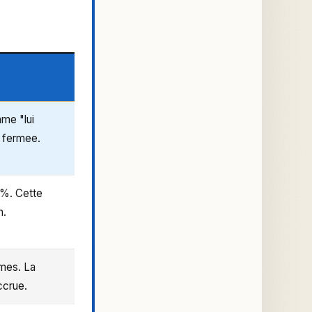
me "lui
e fermee.
0%. Cette
n.
mmes. La
ccrue.