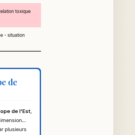
relation toxique
 - situation
pe de
ope de l'Est
,
imension...
ar plusieurs