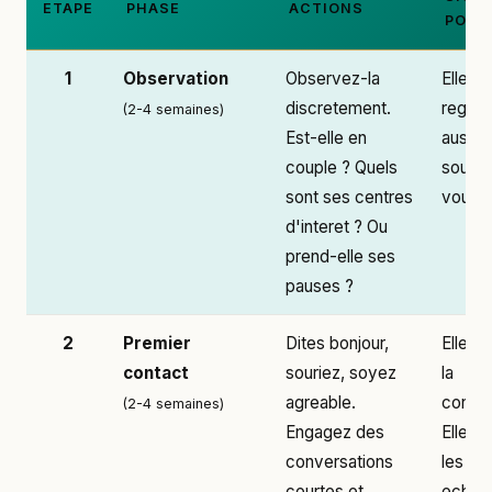
ETAPE
PHASE
ACTIONS
POSIT
1
Observation
Observez-la
Elle v
discretement.
regar
(2-4 semaines)
Est-elle en
aussi. 
couple ? Quels
sourit
sont ses centres
vous p
d'interet ? Ou
prend-elle ses
pauses ?
2
Premier
Dites bonjour,
Elle e
contact
souriez, soyez
la
agreable.
conver
(2-4 semaines)
Engagez des
Elle p
conversations
les
courtes et
echan