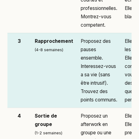
professionnelles.
Elle ri
Montrez-vous
blague
competent.
3
Rapprochement
Proposez des
Elle a
pauses
les pa
(4-8 semaines)
ensemble.
Elle se
Interessez-vous
confie.
a sa vie (sans
vous 
être intrusif).
des
Trouvez des
questi
points communs.
person
4
Sortie de
Proposez un
Elle a
groupe
afterwork en
Elle re
groupe ou une
pres d
(1-2 semaines)