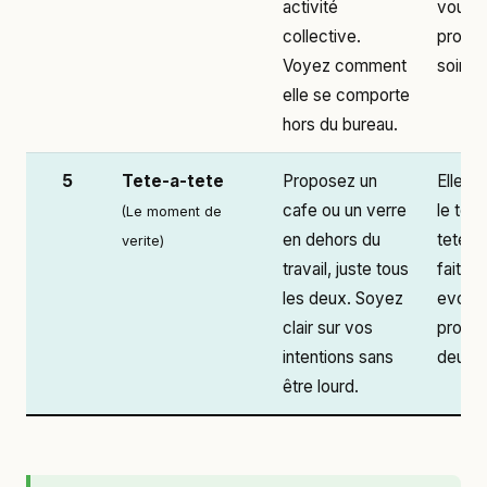
activité
vous. 
collective.
prolon
Voyez comment
soiree
elle se comporte
hors du bureau.
5
Tete-a-tete
Proposez un
Elle a
cafe ou un verre
le tet
(Le moment de
en dehors du
tete. E
verite)
travail, juste tous
fait bel
les deux. Soyez
evoqu
clair sur vos
projet
intentions sans
deux.
être lourd.