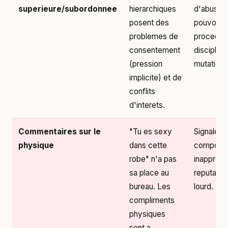
superieure/subordonnee
hierarchiques
d'abus d
posent des
pouvoir,
problemes de
procedur
consentement
disciplinai
(pression
mutation 
implicite) et de
conflits
d'interets.
Commentaires sur le
"Tu es sexy
Signaleme
physique
dans cette
comport
robe" n'a pas
inappropr
sa place au
reputatio
bureau. Les
lourd.
compliments
physiques
sont a