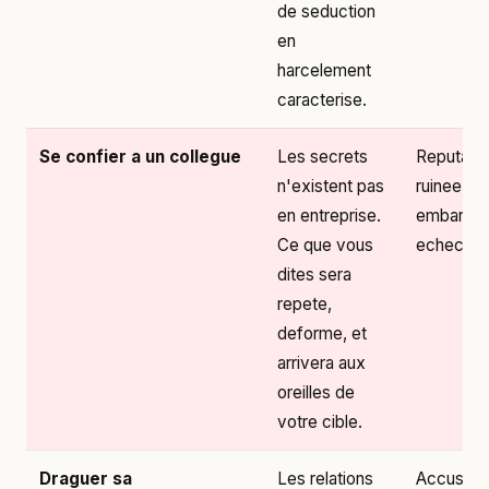
de seduction
en
harcelement
caracterise.
Se confier a un collegue
Les secrets
Reputatio
n'existent pas
ruinee, si
en entreprise.
embarras
Ce que vous
echec gar
dites sera
repete,
deforme, et
arrivera aux
oreilles de
votre cible.
Draguer sa
Les relations
Accusati