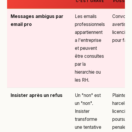
C'EST GRAVE
POSSIBL
Messages ambigus par
Les emails
Convocat
email pro
professionnels
avertisse
appartiennent
licenciem
a l'entreprise
pour faut
et peuvent
être consultes
par la
hierarchie ou
les RH.
Insister après un refus
Un "non" est
Plainte p
un "non".
harcelem
Insister
licenciem
transforme
poursuite
une tentative
penales.