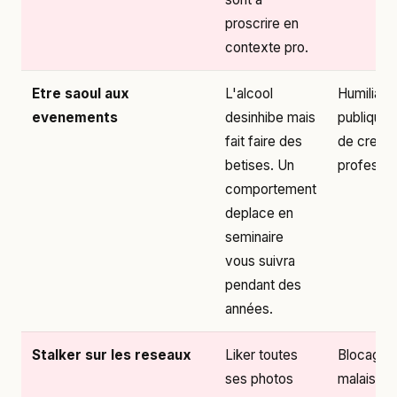
proscrire en
contexte pro.
Etre saoul aux
L'alcool
Humiliati
evenements
desinhibe mais
publique,
fait faire des
de credibi
betises. Un
professio
comportement
deplace en
seminaire
vous suivra
pendant des
années.
Stalker sur les reseaux
Liker toutes
Blocage,
ses photos
malaise,