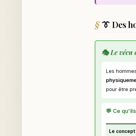
👔 Des h
🎭 Le vécu 
Les hommes e
physiquem
pour être p
💬 Ce qu'il
Le concept