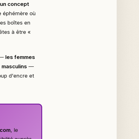
 un concept
e éphémère où
es boîtes en
tes à être «
 —
les femmes
s masculins
—
oup d'encre et
.com
, le
bilité auprès