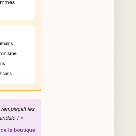
hommes
humains
éminisme
ons
iciels
 remplaçait les
andale ! »
 de la boutique