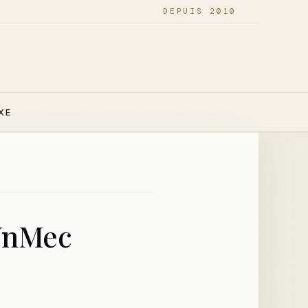
DEPUIS 2010
XE
UnMec