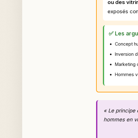
ou des vitr
exposés com
✅ Les argu
Concept hu
Inversion 
Marketing 
Hommes vol
« Le principe
hommes en vit