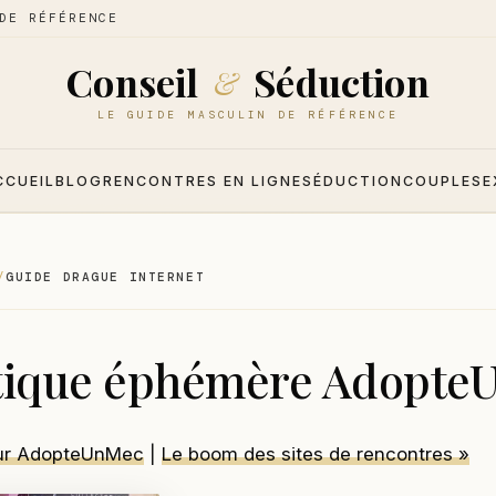
DE RÉFÉRENCE
Conseil
Séduction
&
LE GUIDE MASCULIN DE RÉFÉRENCE
CCUEIL
BLOG
RENCONTRES EN LIGNE
SÉDUCTION
COUPLE
SE
GUIDE DRAGUE INTERNET
tique éphémère Adopte
sur AdopteUnMec
|
Le boom des sites de rencontres »