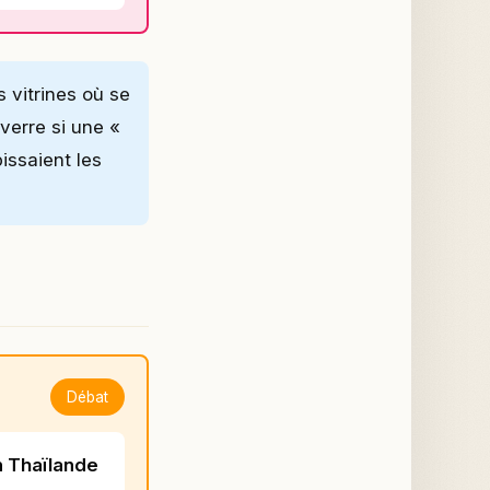
vitrines où se
verre si une «
pissaient les
Débat
n Thaïlande