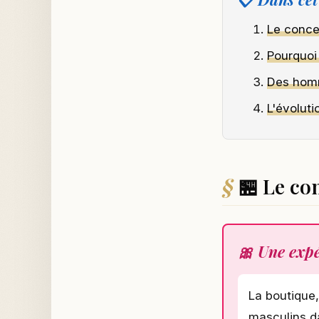
Le conce
Pourquoi
Des hom
L'évoluti
🏪 Le co
🎀 Une exp
La boutique,
masculins 