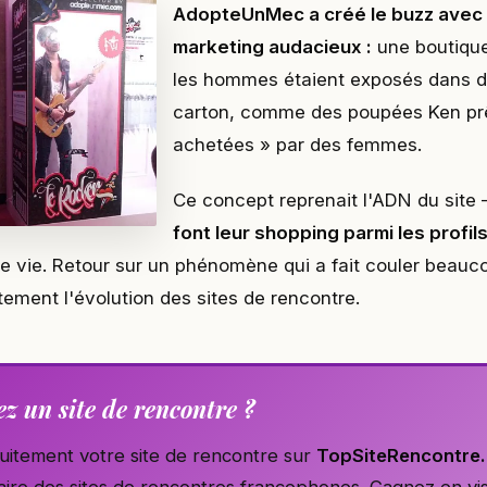
AdopteUnMec a créé le buzz avec
marketing audacieux :
une boutiqu
les hommes étaient exposés dans d
carton, comme des poupées Ken prê
achetées » par des femmes.
Ce concept reprenait l'ADN du site
font leur shopping parmi les profil
ie vie. Retour sur un phénomène qui a fait couler beauc
aitement l'évolution des sites de rencontre.
z un site de rencontre ?
tuitement votre site de rencontre sur
TopSiteRencontre
ire des sites de rencontres francophones. Gagnez en visi