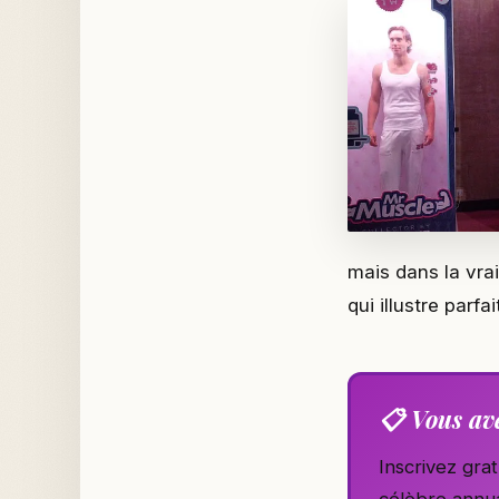
mais dans la vra
qui illustre parf
📋 Vous ave
Inscrivez gra
célèbre annua