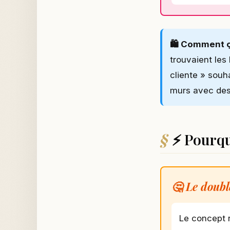
🛍️ Comment ç
trouvaient les
cliente » souha
murs avec des 
⚡ Pourqu
🤔 Le doub
Le concept 