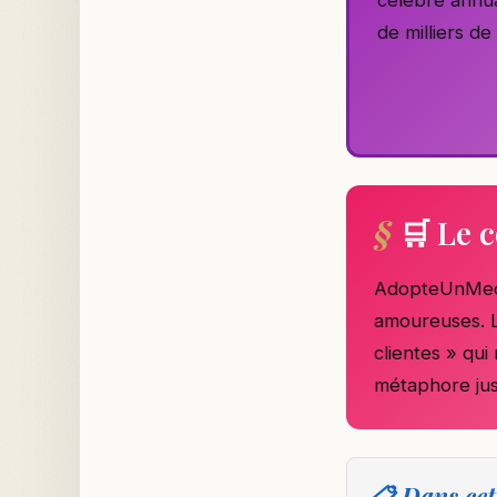
de milliers de
🛒 Le 
AdopteUnMec a
amoureuses. L
clientes » qui
métaphore jus
📋 Dans cet