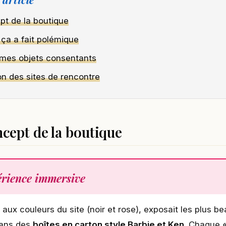
pt de la boutique
 ça a fait polémique
mes objets consentants
on des sites de rencontre
ncept de la boutique
érience immersive
 aux couleurs du site (noir et rose), exposait les plus be
dans des
boîtes en carton style Barbie et Ken
. Chaque «