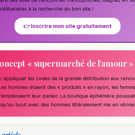
 célibataires à la recherche du bon site !
👉 Inscrire mon site gratuitement
concept « supermarché de l'amour »
ppliquait les codes de la grande distribution aux renco
es hommes étaient des « produits » en rayon, les femm
 remplissaient leur panier. La boutique éphémère poussai
qu'au bout avec des hommes littéralement mis en vitrine
 article