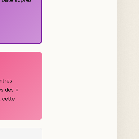
ntres
es des «
t cette
.