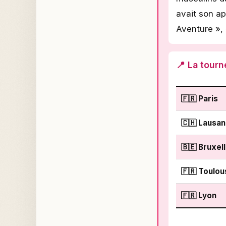
avait son ap
Aventure », 
📍 La tour
🇫🇷 Paris
🇨🇭 Lausa
🇧🇪 Bruxel
🇫🇷 Toulou
🇫🇷 Lyon