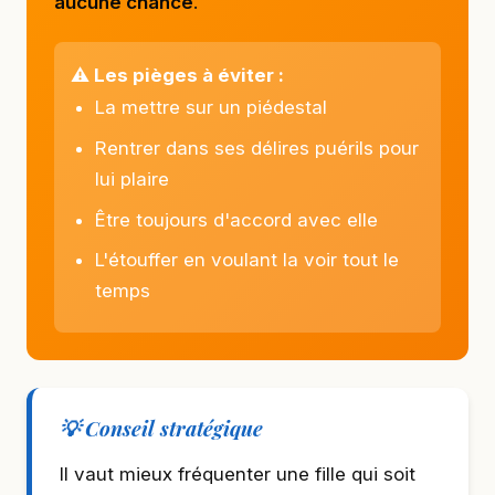
aucune chance
.
⚠️ Les pièges à éviter :
La mettre sur un piédestal
Rentrer dans ses délires puérils pour
lui plaire
Être toujours d'accord avec elle
L'étouffer en voulant la voir tout le
temps
💡 Conseil stratégique
Il vaut mieux fréquenter une fille qui soit