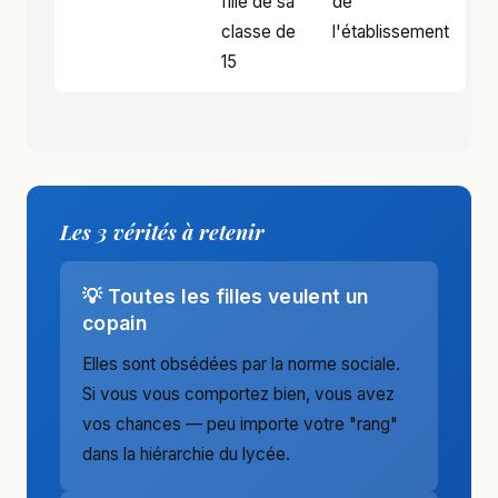
fille de sa
de
classe de
l'établissement
15
Les 3 vérités à retenir
💡 Toutes les filles veulent un
copain
Elles sont obsédées par la norme sociale.
Si vous vous comportez bien, vous avez
vos chances — peu importe votre "rang"
dans la hiérarchie du lycée.