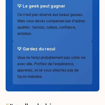
💡 Le geek peut gagner
Ce n'est pas réservé aux beaux gosses.
Mais vous devez compenser par d'autres
qualités : humour, culture, confiance,
ambition.
💡 Gardez du recul
Vous ne ferez probablement pas votre vie
avec elle. Profitez de l'expérience,
apprenez, et ne vous attachez pas de
façon malsaine.