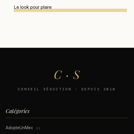
Le look pour plaire
C · S
CONSEIL SÉDUCTION · DEPUIS 2010
Catégories
AdopteUnMec
11