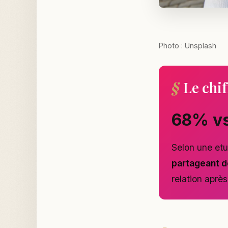
Photo : Unsplash
Le chif
68% v
Selon une etu
partageant d
relation aprè