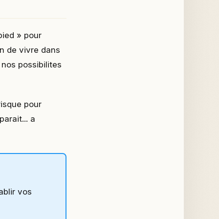
pied » pour
on de vivre dans
nos possibilites
risque pour
arait... a
blir vos