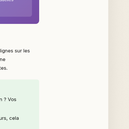
ignes sur les
une
tes.
n ? Vos
urs, cela