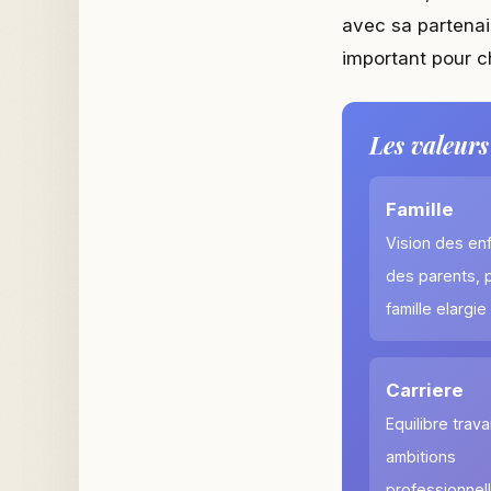
avec sa partenai
important pour c
Les valeurs
Famille
Vision des enf
des parents, p
famille elargie
Carriere
Equilibre travai
ambitions
professionnel