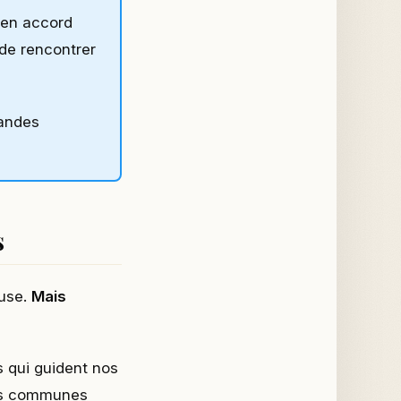
 en accord
de rencontrer
randes
s
euse.
Mais
s qui guident nos
urs communes