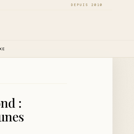
DEPUIS 2010
XE
nd :
unes