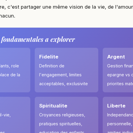
re, c'est partager une même vision de la vie, de l'amour
hacun.
 fondamentales a explorer
Fidelite
Argent
ants, role
Definition de
Gestion finan
lace de la
l'engagement, limites
epargne vs 
acceptables, exclusivite
priorites mat
Spiritualite
Liberte
l-vie,
Croyances religieuses,
Independan
pratiques spirituelles,
personnelle,
les,
education des enfants
amities indiv