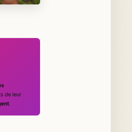
es
ts de leur
gent
.