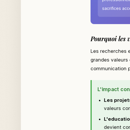
sacrifices ac
Pourquoi les 
Les recherches e
grandes valeurs 
communication plu
L'impact con
Les projet
valeurs co
L'educati
devient co