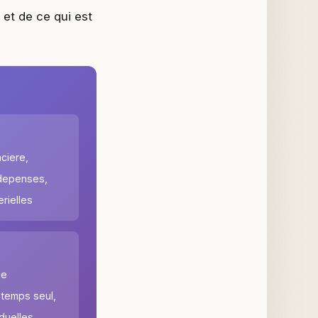
 et de ce qui est
ciere,
depenses,
erielles
ce
 temps seul,
iduelles