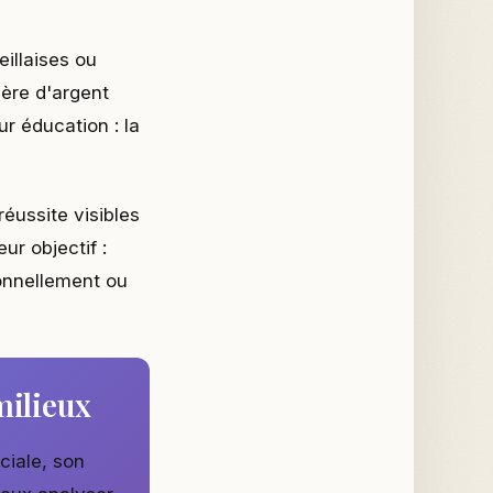
illaises ou
lère d'argent
r éducation : la
réussite visibles
ur objectif :
ionnellement ou
milieux
ciale, son