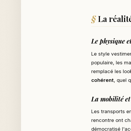
La réalit
Le physique et
Le style vestime
populaire, les m
remplacé les look
cohérent
, quel 
La mobilité et
Les transports e
rencontre ont c
démocratisé l'a