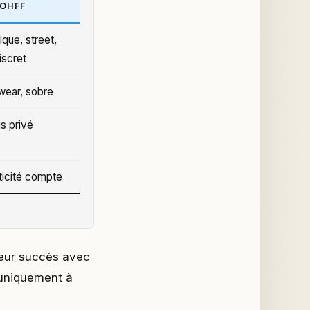
OHFF
ique, street,
iscret
wear, sobre
us privé
ticité compte
leur succès avec
s uniquement à