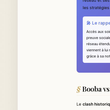
réseau et se
les stratégies
🎤 Le rapp
Accès aux soi
preuve social
réseau étend
viennent à lui
grâce à sa not
Booba vs 
Le
clash histori