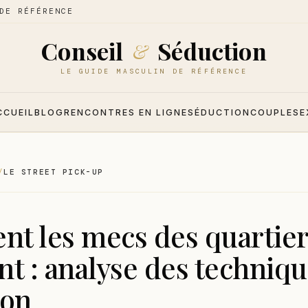
DE RÉFÉRENCE
Conseil
Séduction
&
LE GUIDE MASCULIN DE RÉFÉRENCE
CCUEIL
BLOG
RENCONTRES EN LIGNE
SÉDUCTION
COUPLE
SE
LE STREET PICK-UP
t les mecs des quartier
t : analyse des techniqu
ion