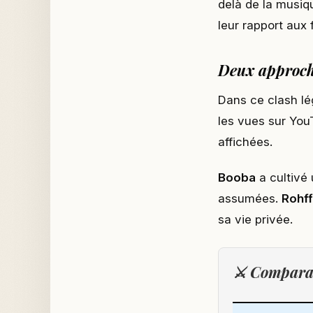
delà de la musiq
leur rapport aux
Deux approch
Dans ce clash lé
les vues sur You
affichées.
Booba
a cultivé 
assumées.
Rohff
sa vie privée.
⚔️ Comparai