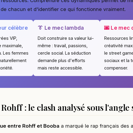
s ressources. Comprendre ces dynamiques permet de mi
 de chacun et d'identifier ce qui fonctionne vraiment.
eur célèbre
👔 Le mec lambda
🌆 Le mec 
rées VIP,
Doit construire sa valeur lui-
Ressources li
e maximale,
même : travail, passions,
créativité maxi
u. Les femmes
cercle social. La séduction
le street game
 naturellement
demande plus d'efforts
sociaux et la 
oriété.
mais reste accessible.
compenser.
Rohff : le clash analysé sous l'angle
que entre Rohff et Booba
a marqué le rap français des 