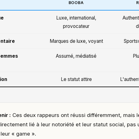
BOOBA
R
ue
Luxe, international,
Authent
provocateur
d
ntaire
Marques de luxe, voyant
Sports
 femmes
Assumé, médiatisé
Pl
ion
Le statut attire
L'authen
nir :
Ces deux rappeurs ont réussi différemment, mais 
rectement lié à leur notoriété et leur statut social, pa
 leur « game ».