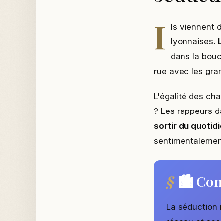
I
ls viennent 
lyonnaises.
dans la bouc
rue avec les gran
L'égalité des cha
? Les rappeurs da
sortir du quotid
sentimentalemen
🏙️ Con
La séduction 