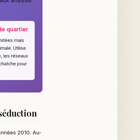
eux analyser
de quartier
mitées mais
male. Utilise
, les réseaux
tchatche pour
 séduction
années 2010. Au-