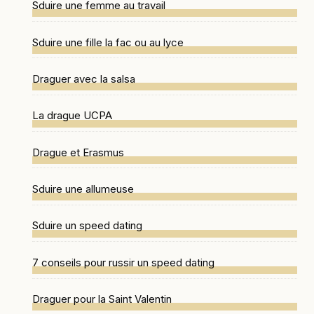
Sduire une femme au travail
Sduire une fille la fac ou au lyce
Draguer avec la salsa
La drague UCPA
Drague et Erasmus
Sduire une allumeuse
Sduire un speed dating
7 conseils pour russir un speed dating
Draguer pour la Saint Valentin