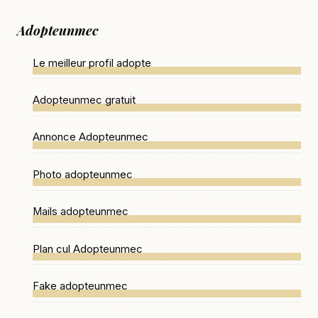
Adopteunmec
Le meilleur profil adopte
Adopteunmec gratuit
Annonce Adopteunmec
Photo adopteunmec
Mails adopteunmec
Plan cul Adopteunmec
Fake adopteunmec