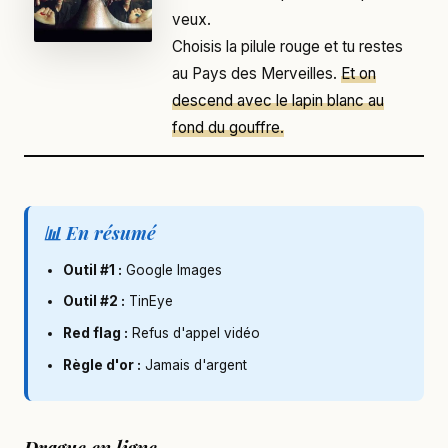
veux.
Choisis la pilule rouge et tu restes
au Pays des Merveilles.
Et on
descend avec le lapin blanc au
fond du gouffre.
📊 En résumé
Outil #1 :
Google Images
Outil #2 :
TinEye
Red flag :
Refus d'appel vidéo
Règle d'or :
Jamais d'argent
Drague en ligne