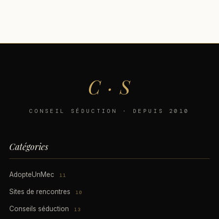
C · S
CONSEIL SÉDUCTION · DEPUIS 2010
Catégories
AdopteUnMec
11
Sites de rencontres
10
Conseils séduction
13