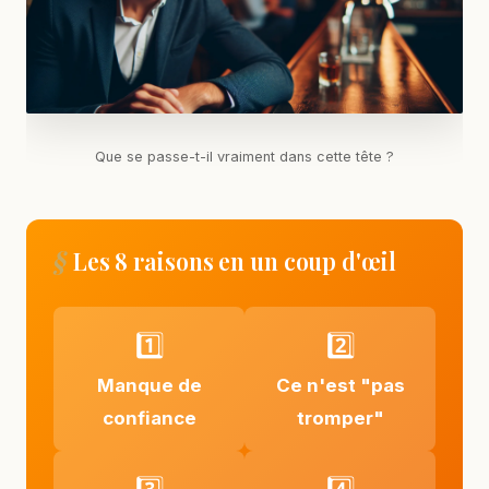
Que se passe-t-il vraiment dans cette tête ?
Les 8 raisons en un coup d'œil
1️⃣
2️⃣
Manque de
Ce n'est "pas
confiance
tromper"