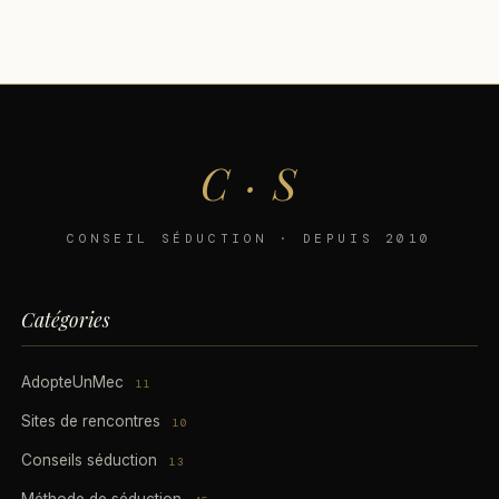
C · S
CONSEIL SÉDUCTION · DEPUIS 2010
Catégories
AdopteUnMec
11
Sites de rencontres
10
Conseils séduction
13
Méthode de séduction