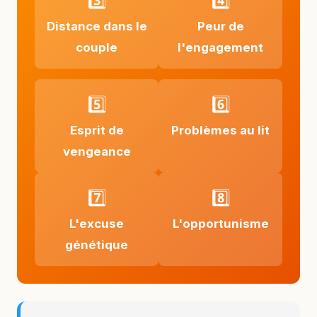
3️⃣
4️⃣
Distance dans le
Peur de
couple
l'engagement
5️⃣
6️⃣
Esprit de
Problèmes au lit
vengeance
7️⃣
8️⃣
L'excuse
L'opportunisme
génétique