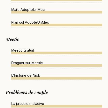
Mails AdopteUnMec
Plan cul AdopteUnMec
Meetic
Meetic gratuit
Draguer sur Meetic
L'histoire de Nick
Problèmes de couple
La jalousie maladive